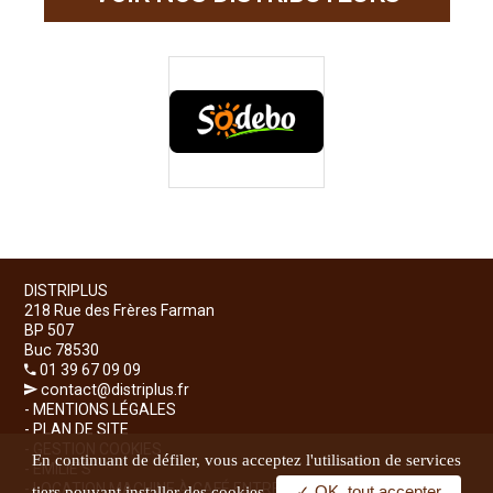
DISTRIPLUS
218 Rue des Frères Farman
BP 507
Buc 78530
01 39 67 09 09
contact@distriplus.fr
-
MENTIONS LÉGALES
-
PLAN DE SITE
-
GESTION COOKIES
En continuant de défiler,
vous acceptez l'utilisation de services
-
ÉMILIE'S
-
LOCATION MACHINE À CAFÉ ENTREPRISE
✓ OK, tout accepter
tiers pouvant installer des cookies